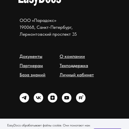
ООО «Парадокс»
190068, Санкт-Петербург,
Лермонтовский проспект 35
Документы
О компании
Партнерам
Техподдержка
База знаний
Личный кабинет
+7 499 938 84 63
EasyDocs обрабатывает файлы cookie. Они помогают нам