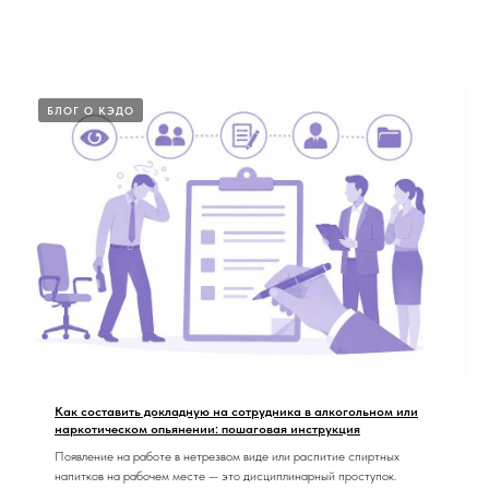
БЛОГ О КЭДО
Как составить докладную на сотрудника в алкогольном или
наркотическом опьянении: пошаговая инструкция
Появление на работе в нетрезвом виде или распитие спиртных
напитков на рабочем месте — это дисциплинарный проступок.