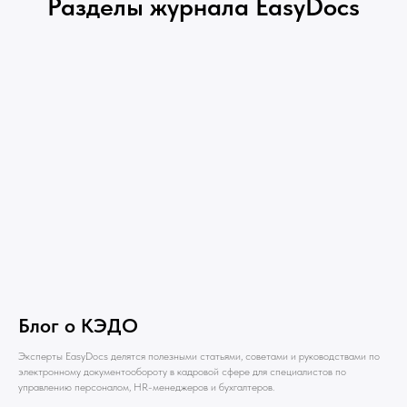
Разделы журнала EasyDocs
Блог о КЭДО
Эксперты EasyDocs делятся полезными статьями, советами и руководствами по
электронному документообороту в кадровой сфере для специалистов по
управлению персоналом, HR-менеджеров и бухгалтеров.