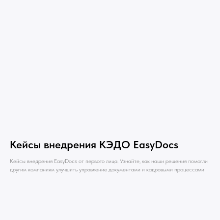
Кейсы внедрения КЭДО EasyDocs
Кейсы внедрения EasyDocs от первого лица. Узнайте, как наши решения помогли
другим компаниям улучшить управление документами и кадровыми процессами