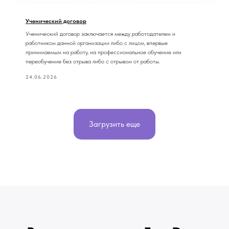
Ученический договор
Ученический договор заключается между работодателем и
работником данной организации либо с лицом, впервые
принимаемым на работу, на профессиональное обучение или
переобучение без отрыва либо с отрывом от работы.
24.06.2026
Загрузить еще