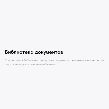
Библиотека документов
Самая большая библиотека по кадровым документам с комментариями экспертов
и доступными для скачивания шаблонами.