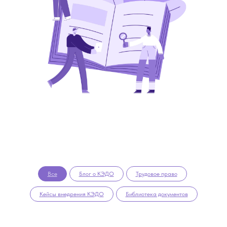
Все
Блог о КЭДО
Трудовое право
Кейсы внедрения КЭДО
Библиотека документов