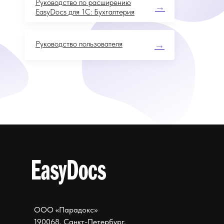
Руководство по расширению
→
EasyDocs для 1С: Бухгалтерия
Руководство пользователя
→
ООО «Парадокс»
190068, Санкт-Петербург,