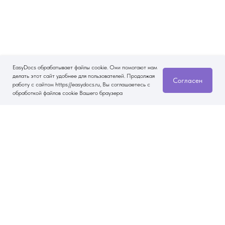
EasyDocs обрабатывает файлы cookie. Они помогают нам
делать этот сайт удобнее для пользователей. Продолжая
Согласен
работу с сайтом https://easydocs.ru, Вы соглашаетесь с
обработкой файлов cookie Вашего браузера
Другие статьи