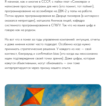
Я начинал, как и многие в СССР, с пайки плат «Синклера» и
написания простых программ для него (кто помнит, тот поймет),
программирование на ассемблере на ДВК-2 у папы на работе.
Потом кружок программирования во Дворце пионеров (в мотокросс
оказался непригоден), матшкола Аничков лицей, кафедра
системного программирования в СПбГУ. Так что на языке цифр я
говорю как на родном.
Но вот что я понял за годы управления компанией: интуиция, отчеты
и даже мнения коллег часто подводят. Особенно когда нужно
принимать стратегические решения. У каждого из нас — свой
контекст, бэкграунд и confirmation bias (это когда мы неосознанно
ищем подтверждение своей точки зрения). Даже цифры, которые
кажутся объективными, могут обманывать — они тоже
интерпретируются через призму нашего опыта.