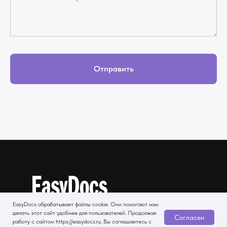
Отправить
EasyDocs обрабатывает файлы cookie. Они помогают нам
делать этот сайт удобнее для пользователей. Продолжая
Согласен
работу с сайтом https://easydocs.ru, Вы соглашаетесь с
ООО «Парадокс»