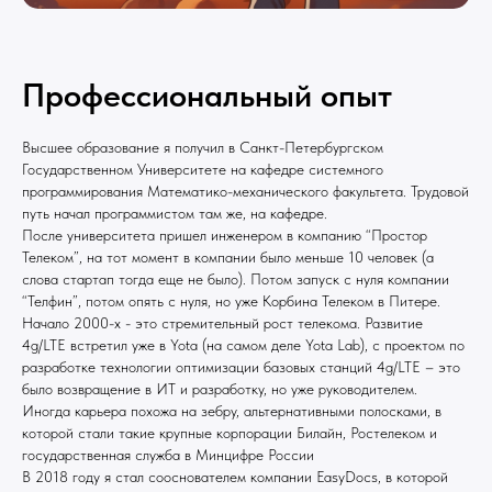
Профессиональный опыт
Высшее образование я получил в Санкт-Петербургском
Государственном Университете на кафедре системного
программирования Математико-механического факультета. Трудовой
путь начал программистом там же, на кафедре.
После университета пришел инженером в компанию “Простор
Телеком”, на тот момент в компании было меньше 10 человек (а
слова стартап тогда еще не было). Потом запуск с нуля компании
“Телфин”, потом опять с нуля, но уже Корбина Телеком в Питере.
Начало 2000-х - это стремительный рост телекома. Развитие
4g/LTE встретил уже в Yota (на самом деле Yota Lab), с проектом по
разработке технологии оптимизации базовых станций 4g/LTE – это
было возвращение в ИТ и разработку, но уже руководителем.
Иногда карьера похожа на зебру, альтернативными полосками, в
которой стали такие крупные корпорации Билайн, Ростелеком и
государственная служба в Минцифре России
В 2018 году я стал сооснователем компании EasyDocs, в которой