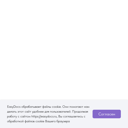
EasyDocs обрабатывает файлы cookie. Они помогают нам
делать этот сайт удобнее для пользователей. Продолжая
Согласен
работу с сайтом https://easydocs.ru, Вы соглашаетесь с
обработкой файлов cookie Вашего браузера