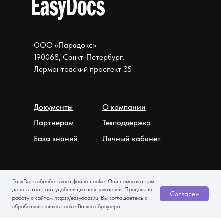
ООО «Парадокс»
190068, Санкт-Петербург,
Лермонтовский проспект 35
Документы
О компании
Партнерам
Техподдержка
База знаний
Личный кабинет
EasyDocs обрабатывает файлы cookie. Они помогают нам
делать этот сайт удобнее для пользователей. Продолжая
Согласен
работу с сайтом https://easydocs.ru, Вы соглашаетесь с
обработкой файлов cookie Вашего браузера
+7 499 938 84 63