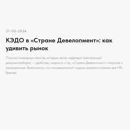
21-05-2024
КЭДО в «Стране Девелопмент»: как
удивить рынок
Помимо очевидных плюсов, которые несет кадровый электронный
документооборот, — удобство, скорость и пр., «Страна Девелопмент» получила и
неожиданные. Выяснилось, что инновационный подход оказался полезен для HR-
бренда.