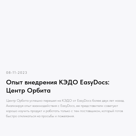
08-11-2023
Опыт внедрения КЭДО EasyDocs:
Центр Орбита
Центр Орбита успешно перешел на КЭДО от EasyDocs более двух лет назад.
Анализируя опыт взаимодействия с EasyDocs, ее представители советуют
хорошо изучить продукт и работать только с тем поставщиком, который готов
быстро откликаться на просьбы и пожелания.