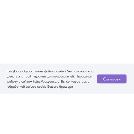
EasyDocs обрабатывает файлы cookie. Они помогают нам
делать этот сайт удобнее для пользователей. Продолжая
Согласен
работу с сайтом https://easydocs.ru, Вы соглашаетесь с
обработкой файлов cookie Вашего браузера