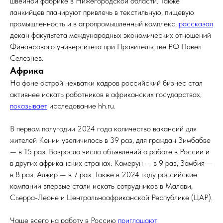
швейной фабрике в Нижегородской области. Также
ланкийцев планируют привлечь в текстильную, пищевую
промышленность и в агропромышленный комплекс,
рассказал
декан факультета международных экономических отношений
Финансового университета при Правительстве РФ Павел
Селезнев.
Африка
На фоне острой нехватки кадров российский бизнес стал
активнее искать работников в африканских государствах,
показывает
исследование hh.ru.
В первом полугодии 2024 года количество вакансий для
жителей Кении увеличилось в 39 раз, для граждан Зимбабве
— в 15 раз. Возросло число объявлений о работе в России и
в других африканских странах: Камерун — в 9 раз, Замбия —
в 8 раз, Алжир — в 7 раз. Также в 2024 году российские
компании впервые стали искать сотрудников в Малави,
Сьерра-Леоне и Центральноафриканской Республике (ЦАР).
Чаще всего на работу в Россию
приглашают