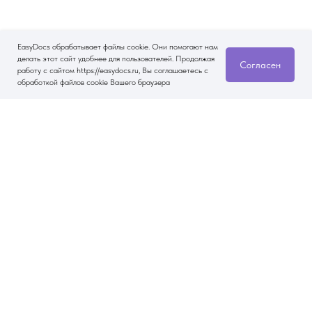
EasyDocs обрабатывает файлы cookie. Они помогают нам
делать этот сайт удобнее для пользователей. Продолжая
Согласен
работу с сайтом https://easydocs.ru, Вы соглашаетесь с
обработкой файлов cookie Вашего браузера
Другие статьи