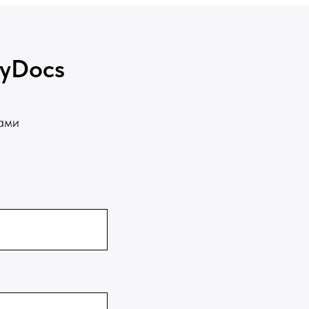
syDocs
Вами