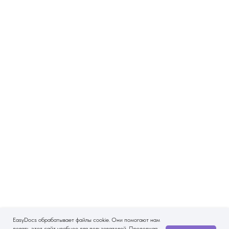
EasyDocs обрабатывает файлы cookie. Они помогают нам
делать этот сайт удобнее для пользователей. Продолжая