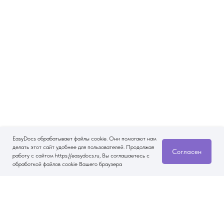
EasyDocs обрабатывает файлы cookie. Они помогают нам
делать этот сайт удобнее для пользователей. Продолжая
Согласен
работу с сайтом https://easydocs.ru, Вы соглашаетесь с
обработкой файлов cookie Вашего браузера