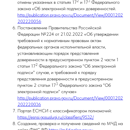
2
3
отмены указанных в статьях 17
и 17
Федерального
закона «Об электронной подписи» доверенностей.
http://publication.pravo.gov.ru/Document/View/0001202
202220056
Постановление Правительства Российской
Федерации №224 от 21.02.2022 «Об утверждении
требований к нормативным правовым актам
федеральных органов исполнительной власти,
устанавливающим порядок представления
доверенности в предусмотренном пунктом 2 части 1
2
статьи 17
Федерального закона "Об электронной
подписи" случае, и требований к порядку
представления доверенности в предусмотренном
3
пунктом 2 статьи 17
Федерального закона "Об
электронной подписи" случае»
http://publication.pravo.gov.ru/Document/View/0001202
202220036
Портал ЕСНСИ с классификатором полномочий:
https://esnsi.gosuslugi.ru/classifiers/9532/
Создание, проверка и получение сведений по МЧД на
сайте ФНС РФ
https://m4d.nalog.gov.ru