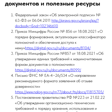
документов и полезные ресурсы
Федеральный закон «Об электронной подписи» №
63-ФЗ от 06.04.2011
http://pravo.gov.ru/proxy/ips/?
docbody=&nd=102146610
Приказ Минцифры России № 856 от 18.08.2021 «О
порядке формирования, актуализации классификатора
полномочий и обеспечения доступа к
нему»
https://digital.gov.ru/ru/documents/8104/
Приказ Минцифры России №857 от 18.08.2021 «Об
утверждении единых требований к машиночитаемым
формам документов о полномочиях»
https://digital.gov.ru/ru/documents/8099/
Письмо ФНС № ЕА-4−26/534 «О направлении
рекомендуемого формата заявления об отзыве
доверенности»
https://www.nalog.gov.ru/rn77/about_fts/docs/11815705/
Постановление правительства РФ №223 от 21.02.22
«Об утверждении организационно-технических
требований к порядку хранения, использования и