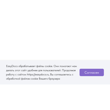
EasyDocs обрабатывает файлы cookie. Они помогают нам
делать этот сайт удобнее для пользователей. Продолжая
Согласен
работу с сайтом https://easydocs.ru, Вы соглашаетесь с
обработкой файлов cookie Вашего браузера