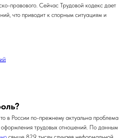
ско-правового. Сейчас Трудовой кодекс дает
ий, что приводит к спорным ситуациям и
ий
роль?
 что в России по-прежнему актуальна проблема
 оформления трудовых отношений. По данным
ено
свыше 829 тысяч случаев неформальной