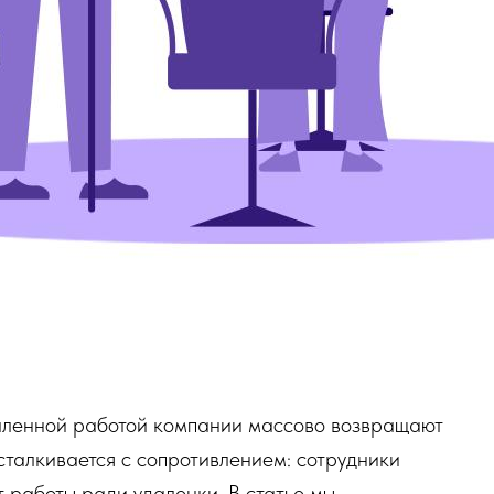
даленной работой компании массово возвращают
сталкивается с сопротивлением: сотрудники
от работы ради удаленки. В статье мы