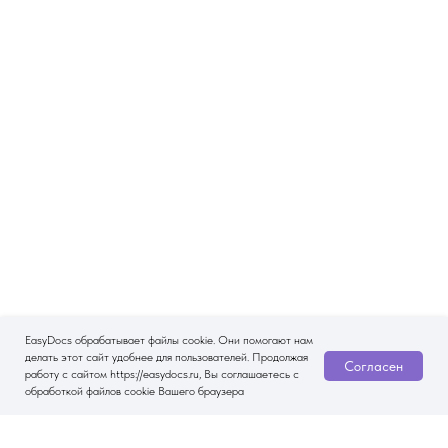
EasyDocs обрабатывает файлы cookie. Они помогают нам
делать этот сайт удобнее для пользователей. Продолжая
Согласен
работу с сайтом https://easydocs.ru, Вы соглашаетесь с
обработкой файлов cookie Вашего браузера