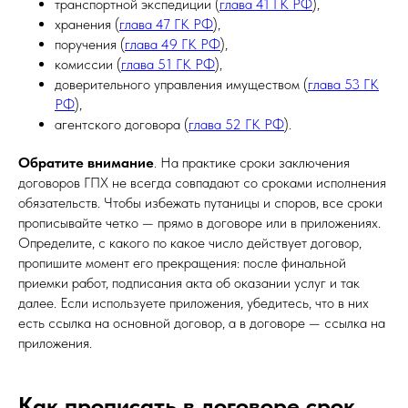
транспортной экспедиции (
глава 41 ГК РФ
),
хранения (
глава 47 ГК РФ
),
поручения (
глава 49 ГК РФ
),
комиссии (
глава 51 ГК РФ
),
доверительного управления имуществом (
глава 53 ГК
РФ
),
агентского договора (
глава 52 ГК РФ
).
Обратите внимание
. На практике сроки заключения
договоров ГПХ не всегда совпадают со сроками исполнения
обязательств. Чтобы избежать путаницы и споров, все сроки
прописывайте четко — прямо в договоре или в приложениях.
Определите, с какого по какое число действует договор,
пропишите момент его прекращения: после финальной
приемки работ, подписания акта об оказании услуг и так
далее. Если используете приложения, убедитесь, что в них
есть ссылка на основной договор, а в договоре — ссылка на
приложения.
Как прописать в договоре срок