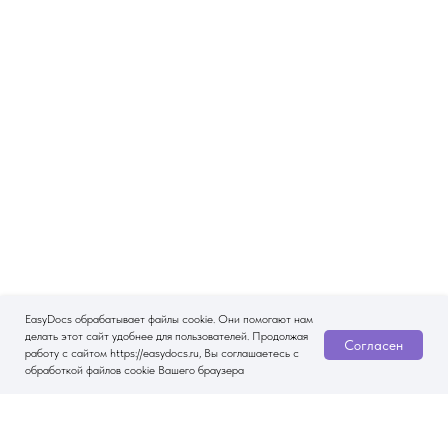
EasyDocs обрабатывает файлы cookie. Они помогают нам
делать этот сайт удобнее для пользователей. Продолжая
Согласен
работу с сайтом https://easydocs.ru, Вы соглашаетесь с
обработкой файлов cookie Вашего браузера