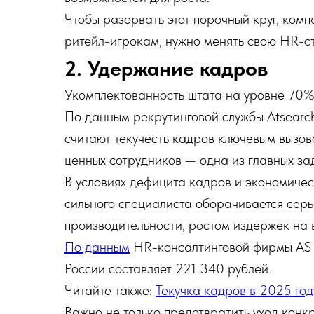
Чтобы разорвать этот порочный круг, ко
ритейл-игрокам, нужно менять свою HR-с
2. Удержание кадров
Укомплектованность штата на уровне 70
По данным рекрутинговой службы Atsear
считают текучесть кадров ключевым вызов
ценных сотрудников — одна из главных за
В условиях дефицита кадров и экономиче
сильного специалиста оборачивается сер
производительности, ростом издержек на
По данным
HR-консалтинговой фирмы AS R
России составляет 221 340 рублей.
Читайте также:
Текучка кадров в 2025 год
Важно не только предотвратить уход конк