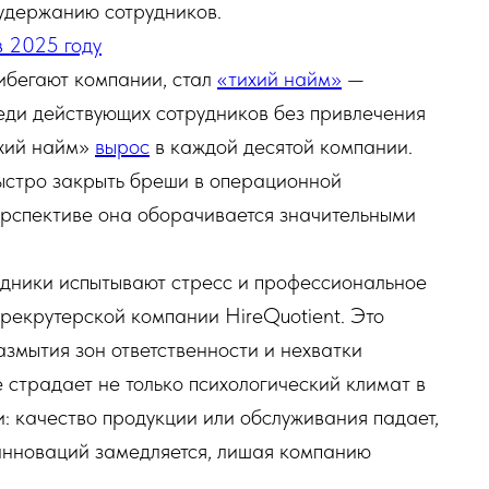
 удержанию сотрудников.
в 2025 году
ибегают компании, стал
«тихий найм»
—
ди действующих сотрудников без привлечения
ихий найм»
вырос
в каждой десятой компании.
быстро закрыть бреши в операционной
ерспективе она оборачивается значительными
дники испытывают стресс и профессиональное
рекрутерской компании HireQuotient. Это
азмытия зон ответственности и нехватки
е страдает не только психологический климат в
и: качество продукции или обслуживания падает,
 инноваций замедляется, лишая компанию