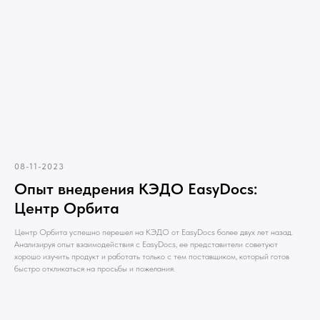
08-11-2023
Опыт внедрения КЭДО EasyDocs:
Центр Орбита
Центр Орбита успешно перешел на КЭДО от EasyDocs более двух лет назад.
Анализируя опыт взаимодействия с EasyDocs, ее представители советуют
хорошо изучить продукт и работать только с тем поставщиком, который готов
быстро откликаться на просьбы и пожелания.