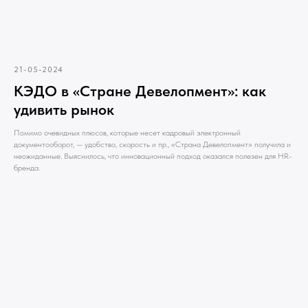
21-05-2024
КЭДО в «Стране Девелопмент»: как
удивить рынок
Помимо очевидных плюсов, которые несет кадровый электронный
документооборот, — удобство, скорость и пр., «Страна Девелопмент» получила и
неожиданные. Выяснилось, что инновационный подход оказался полезен для HR-
бренда.