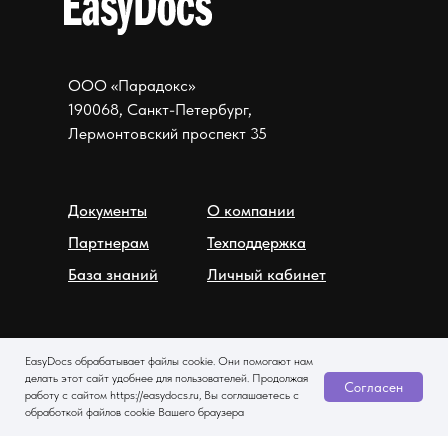
ООО «Парадокс»
190068, Санкт-Петербург,
Лермонтовский проспект 35
Документы
О компании
Партнерам
Техподдержка
База знаний
Личный кабинет
EasyDocs обрабатывает файлы cookie. Они помогают нам
делать этот сайт удобнее для пользователей. Продолжая
Согласен
работу с сайтом https://easydocs.ru, Вы соглашаетесь с
обработкой файлов cookie Вашего браузера
+7 499 938 84 63