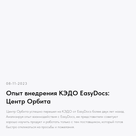
08-11-2023
Опыт внедрения КЭДО EasyDocs:
Центр Орбита
Центр Орбита успешно перешел на КЭДО от EasyDocs более двух лет назад.
Анализируя опыт взаимодействия с EasyDocs, ее представители советуют
хорошо изучить продукт и работать только с тем поставщиком, который готов
быстро откликаться на просьбы и пожелания.