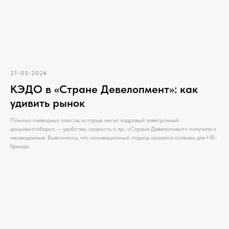
21-05-2024
КЭДО в «Стране Девелопмент»: как
удивить рынок
Помимо очевидных плюсов, которые несет кадровый электронный
документооборот, — удобство, скорость и пр., «Страна Девелопмент» получила и
неожиданные. Выяснилось, что инновационный подход оказался полезен для HR-
бренда.