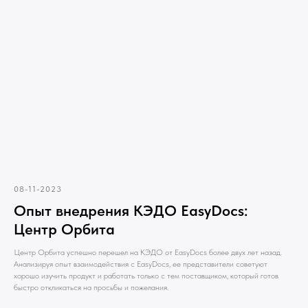
08-11-2023
Опыт внедрения КЭДО EasyDocs:
Центр Орбита
Центр Орбита успешно перешел на КЭДО от EasyDocs более двух лет назад.
Анализируя опыт взаимодействия с EasyDocs, ее представители советуют
хорошо изучить продукт и работать только с тем поставщиком, который готов
быстро откликаться на просьбы и пожелания.