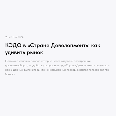
21-05-2024
КЭДО в «Стране Девелопмент»: как
удивить рынок
Помимо очевидных плюсов, которые несет кадровый электронный
документооборот, — удобство, скорость и пр., «Страна Девелопмент» получила и
неожиданные. Выяснилось, что инновационный подход оказался полезен для HR-
бренда.