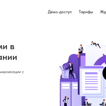
Демо-доступ
Тарифы
Жу
ми в
ании
оммуникации с