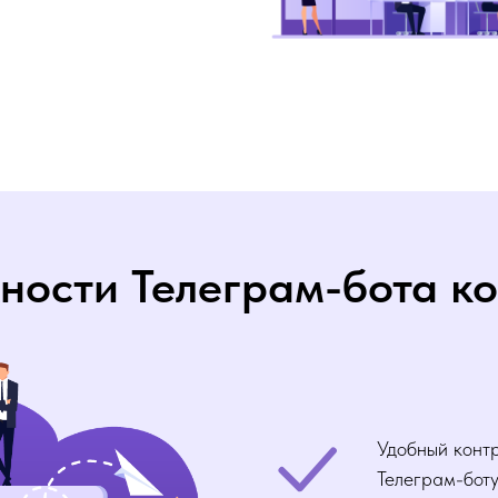
ности Телеграм-бота к
⁠Удобный конт
Телеграм-бот