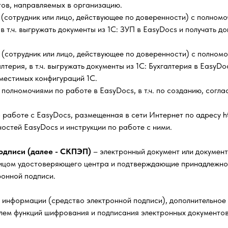
тов, направляемых в организацию.
 (сотрудник или лицо, действующее по доверенности) с полном
в т.ч. выгружать документы из 1С: ЗУП в EasyDocs и получать д
 (сотрудник или лицо, действующее по доверенности) с полном
терия, в т.ч. выгружать документы из 1С: Бухгалтерия в EasyDo
вместимых конфигураций 1С.
 полномочиями по работе в EasyDocs, в т.ч. по созданию, согл
 работе с EasyDocs, размещенная в сети Интернет по адресу ht
стей EasyDocs и инструкции по работе с ними.
одписи (далее - СКПЭП)
– электронный документ или докумен
цом удостоверяющего центра и подтверждающие принадлежнос
ронной подписи.
информации (средство электронной подписи), дополнительное
лем функций шифрования и подписания электронных документо