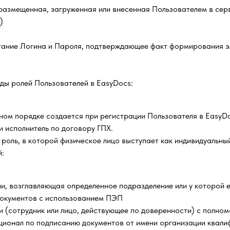
змещенная, загруженная или внесенная Пользователем в серви
)
тание Логина и Пароля, подтверждающее факт формирования э
иды ролей Пользователей в EasyDocs:
ьном порядке создается при регистрации Пользователя в EasyD
и исполнитель по договору ГПХ.
 роль, в которой физическое лицо выступает как индивидуальны
й:
и, возглавляющая определенное подразделение или у которой 
документов с использованием ПЭП
и (сотрудник или лицо, действующее по доверенности) с полно
ционал по подписанию документов от имени организации квали