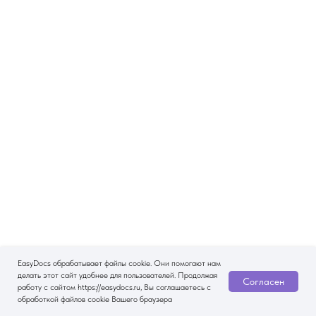
EasyDocs обрабатывает файлы cookie. Они помогают нам
делать этот сайт удобнее для пользователей. Продолжая
Согласен
работу с сайтом https://easydocs.ru, Вы соглашаетесь с
обработкой файлов cookie Вашего браузера