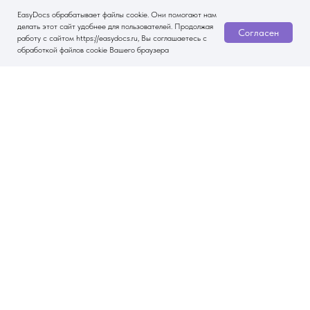
EasyDocs обрабатывает файлы cookie. Они помогают нам
делать этот сайт удобнее для пользователей. Продолжая
Согласен
работу с сайтом https://easydocs.ru, Вы соглашаетесь с
обработкой файлов cookie Вашего браузера
Другие статьи