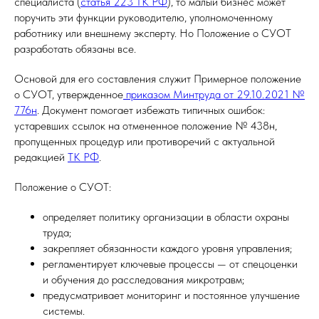
специалиста (
статья 223 ТК РФ
), то малый бизнес может
поручить эти функции руководителю, уполномоченному
работнику или внешнему эксперту. Но Положение о СУОТ
разработать обязаны все.
Основой для его составления служит Примерное положение
о СУОТ, утвержденное
приказом Минтруда от 29.10.2021 №
776н
. Документ помогает избежать типичных ошибок:
устаревших ссылок на отмененное положение № 438н,
пропущенных процедур или противоречий с актуальной
редакцией
ТК РФ
.
Положение о СУОТ:
определяет политику организации в области охраны
труда;
закрепляет обязанности каждого уровня управления;
регламентирует ключевые процессы — от спецоценки
и обучения до расследования микротравм;
предусматривает мониторинг и постоянное улучшение
системы.