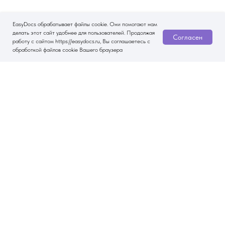
EasyDocs обрабатывает файлы cookie. Они помогают нам
делать этот сайт удобнее для пользователей. Продолжая
Согласен
работу с сайтом https://easydocs.ru, Вы соглашаетесь с
обработкой файлов cookie Вашего браузера
Другие статьи