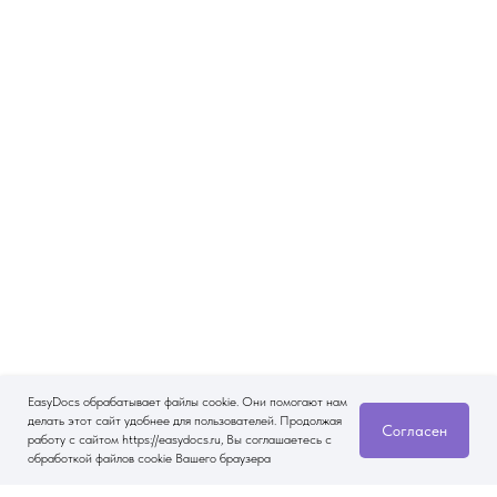
EasyDocs обрабатывает файлы cookie. Они помогают нам
делать этот сайт удобнее для пользователей. Продолжая
Согласен
работу с сайтом https://easydocs.ru, Вы соглашаетесь с
обработкой файлов cookie Вашего браузера