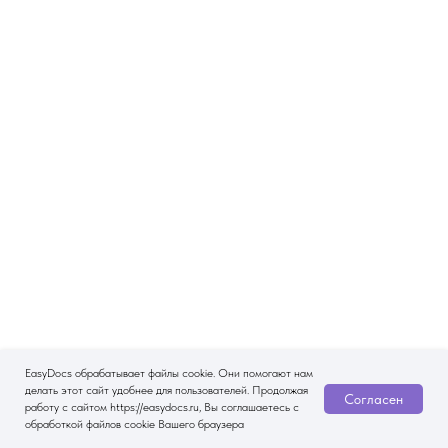
EasyDocs обрабатывает файлы cookie. Они помогают нам
делать этот сайт удобнее для пользователей. Продолжая
Согласен
работу с сайтом https://easydocs.ru, Вы соглашаетесь с
обработкой файлов cookie Вашего браузера