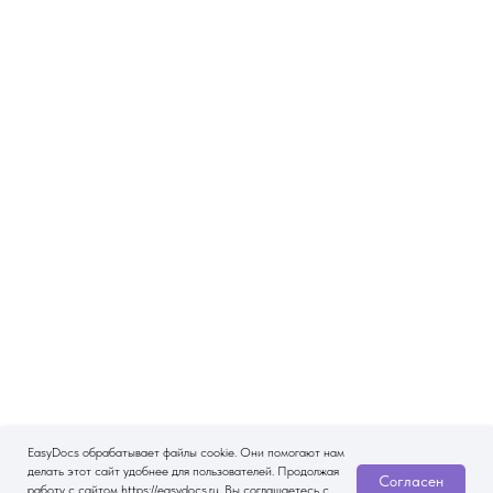
EasyDocs обрабатывает файлы cookie. Они помогают нам
делать этот сайт удобнее для пользователей. Продолжая
Согласен
работу с сайтом https://easydocs.ru, Вы соглашаетесь с