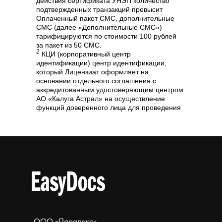
действия сертификата УНЭП количество
подтвержденных транзакций превысит
Оплаченный пакет СМС, дополнительные
СМС (далее «Дополнительные СМС»)
тарифицируются по стоимости 100 рублей
за пакет из 50 СМС.
2
КЦИ (корпоративный центр
идентификации) центр идентификации,
который Лицензиат оформляет на
основании отдельного соглашения с
аккредитованным удостоверяющим центром
АО «Калуга Астрал» на осуществление
функций доверенного лица для проведения
идентификации личности заявителей,
являющейся обязательной процедурой для
выпуска КСКПЭП. По тарифу «Личный
кабинет с УКЭП с идентификацией в КЦИ»
также проходит продление КСКПЭП на
новый срок.
3
ЦИ КА (центр идентификации АО «Калуга
Астрал») – центры идентификации
аккредитованного удостоверяющего центра
АО «Калуга Астрал», в которых заявители
могу пройти идентификацию личности,
необходимую для выпуска КСКПЭП.
ООО «Парадокс»