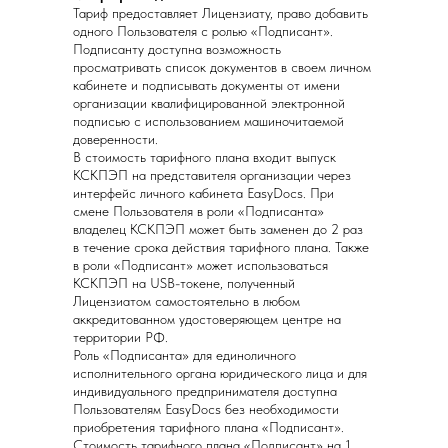
Тариф предоставляет Лицензиату, право добавить
одного Пользователя с ролью «Подписант».
Подписанту доступна возможность
просматривать список документов в своем личном
кабинете и подписывать документы от имени
организации квалифицированной электронной
подписью с использованием машиночитаемой
доверенности.
В стоимость тарифного плана входит выпуск
КСКПЭП на представителя организации через
интерфейс личного кабинета EasyDocs. При
смене Пользователя в роли «Подписанта»
владелец КСКПЭП может быть заменен до 2 раз
в течение срока действия тарифного плана. Также
в роли «Подписант» может использоваться
КСКПЭП на USB-токене, полученный
Лицензиатом самостоятельно в любом
аккредитованном удостоверяющем центре на
территории РФ.
Роль «Подписанта» для единоличного
исполнительного органа юридического лица и для
индивидуального предпринимателя доступна
Пользователям EasyDocs без необходимости
приобретения тарифного плана «Подписант».
Стоимость тарифного плана «Подписант» на 1